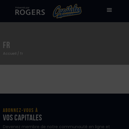
fr
Billetterie
Accueil
fr
Stade Canac
Équipe
À propos
50/50
Boutique en ligne
Zone des fans
Abonnez-vous à
vos Capitales
Devenez membre de notre communauté en ligne et