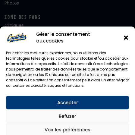
Photos
Zone Des Fans
Cliniques
Club FanatiQ
Gérer le consentement
Fan Club Desjardins
aux cookies
Équipe de rêve
Alignement – Jour de Match
Pour offrir les meilleures expériences, nous utilisons des
Journées de rêve
technologies telles que les cookies pour stocker et/ou accéder aux
informations des appareils. Le fait de consentir à ces technologies
Notre mascotte Capi
nous permettra de traiter des données telles que le comportement
Photo d’équipe
de navigation ou les ID uniques sur ce site. Le fait de ne pas
Facebook
consentir ou de retirer son consentement peut avoir un effet négatif
Instagram
sur certaines caractéristiques et fonctions.
Twitter
Accepter
Diffusion En Direct
CHYZ / HomeTeam
Refuser
Voir les préférences