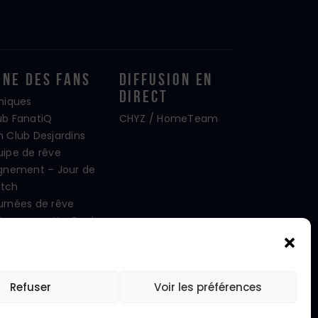
one Des Fans
Diffusion En
Direct
iniques
ub FanatiQ
CHYZ / HomeTeam
n Club Desjardins
uipe de rêve
ignement – Jour de
tch
urnées de rêve
tre mascotte Capi
oto d’équipe
cebook
stagram
Refuser
Voir les préférences
itter