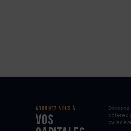
Devenez 
Abonnez-vous à
vos
obtenez p
ou les év