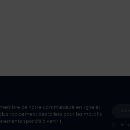
membre de notre communauté en ligne et
lus rapidement des billets pour les matchs
énements sportifs à venir !
J'ai l