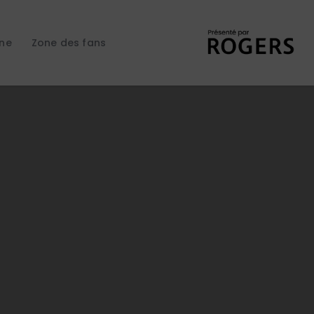
gne
Zone des fans