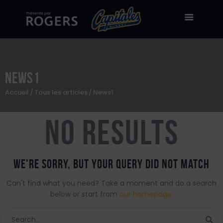
News1
Billetterie
Accueil
Tous les articles
News1
Stade Canac
Équipe
No results
À propos
50/50
We're sorry, but your query did not match
Boutique en ligne
Can't find what you need? Take a moment and do a search
Zone des fans
below or start from
our homepage
.