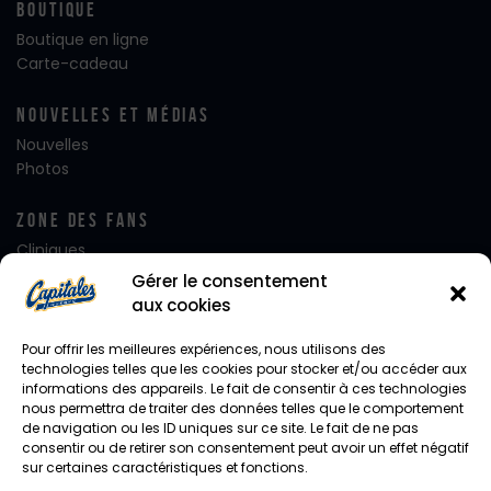
Boutique
Boutique en ligne
Carte-cadeau
Nouvelles Et Médias
Nouvelles
Photos
Zone Des Fans
Cliniques
Club FanatiQ
Gérer le consentement
Fan Club Desjardins
aux cookies
Équipe de rêve
Alignement – Jour de Match
Pour offrir les meilleures expériences, nous utilisons des
Journées de rêve
technologies telles que les cookies pour stocker et/ou accéder aux
informations des appareils. Le fait de consentir à ces technologies
Notre mascotte Capi
nous permettra de traiter des données telles que le comportement
Photo d’équipe
de navigation ou les ID uniques sur ce site. Le fait de ne pas
Facebook
consentir ou de retirer son consentement peut avoir un effet négatif
Instagram
sur certaines caractéristiques et fonctions.
Twitter