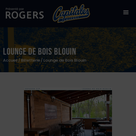
Billetterie
Lounge de Bois Blouin
Stade Canac
Accueil
Billetterie
Lounge de Bois Blouin
Équipe
À propos
50/50
Boutique en ligne
Zone des fans