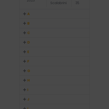
2023
Champio
Scalabrini
35
A
B
C
D
E
F
G
H
I
J
L