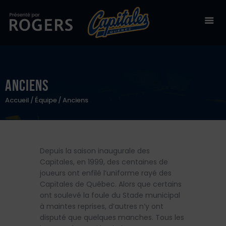
Billetterie
Anciens
Stade Canac
Accueil
Équipe
Anciens
Équipe
À propos
Depuis la saison inaugurale des
50/50
Capitales, en 1999, des centaines de
joueurs ont enfilé l’uniforme rayé des
Boutique en ligne
Capitales de Québec. Alors que certains
Zone des fans
ont soulevé la foule du Stade municipal
à maintes reprises, d’autres n’y ont
disputé que quelques manches. Tous les