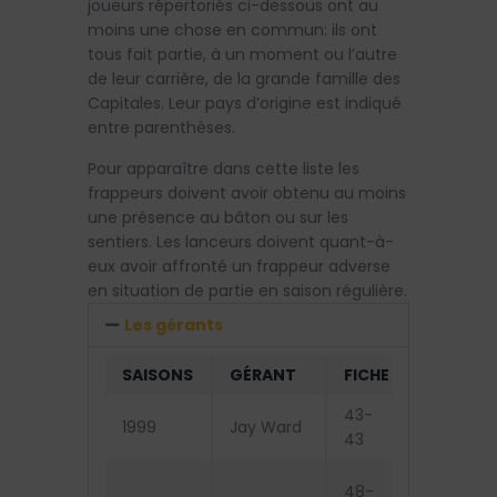
joueurs répertoriés ci-dessous ont au
moins une chose en commun: ils ont
tous fait partie, à un moment ou l’autre
de leur carrière, de la grande famille des
Capitales. Leur pays d’origine est indiqué
entre parenthèses.
Pour apparaître dans cette liste les
frappeurs doivent avoir obtenu au moins
une présence au bâton ou sur les
sentiers. Les lanceurs doivent quant-à-
eux avoir affronté un frappeur adverse
en situation de partie en saison régulière.
Les gérants
SAISONS
GÉRANT
FICHE
PARCOU
43-
Exclus d
1999
Jay Ward
43
séries
Éliminés
48-