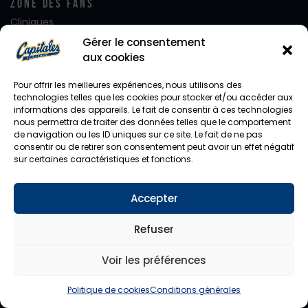
Zone Des Fans
Cliniques
Club FanatiQ
Gérer le consentement
Fan Club Desjardins
aux cookies
Équipe de rêve
Alignement – Jour de Match
Pour offrir les meilleures expériences, nous utilisons des
Journées de rêve
technologies telles que les cookies pour stocker et/ou accéder aux
informations des appareils. Le fait de consentir à ces technologies
Notre mascotte Capi
nous permettra de traiter des données telles que le comportement
Photo d’équipe
de navigation ou les ID uniques sur ce site. Le fait de ne pas
Facebook
consentir ou de retirer son consentement peut avoir un effet négatif
Instagram
sur certaines caractéristiques et fonctions.
Twitter
Accepter
Diffusion En Direct
CHYZ / HomeTeam
Refuser
Voir les préférences
Capitales de Québec
© 2026. Tous droits réservés.
Politique de cookies
Conditions générales