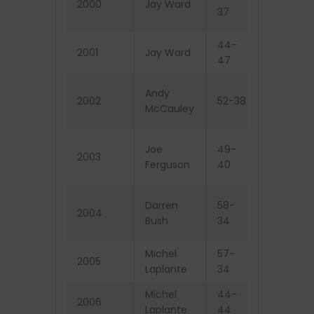
2000
Jay Ward
demi-
37
finale
44-
Exclus d
2001
Jay Ward
47
séries
Éliminés
Andy
2002
52-38
demi-
McCauley
finale
Éliminés
Joe
49-
2003
demi-
Ferguson
40
finale
Éliminés
Darren
58-
2004
demi-
Bush
34
finale
Michel
57-
Éliminés
2005
Laplante
34
finale
Michel
44-
2006
Champio
Laplante
44