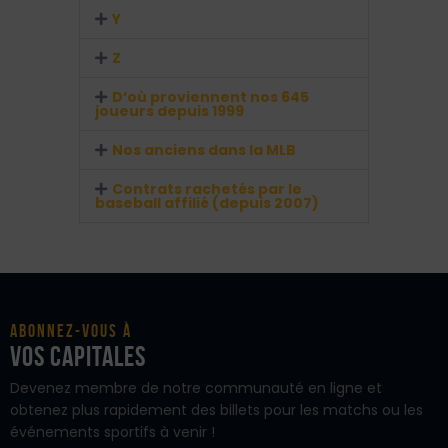
Y
Z
D’où proviennent nos 645
joueurs depuis 1999
Nos anciens dans la MLB
Contrats rachetés par le
baseball affilié (depuis 2007)
Abonnez-vous à
vos Capitales
Devenez membre de notre communauté en ligne et
obtenez plus rapidement des billets pour les matchs ou les
événements sportifs à venir !