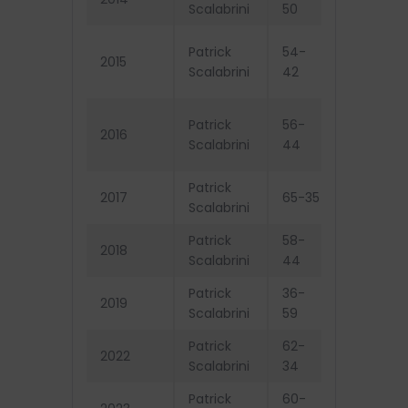
Scalabrini
50
séries
Éliminés
Patrick
54-
2015
demi-
Scalabrini
42
finale
Éliminés
Patrick
56-
2016
demi-
Scalabrini
44
finale
Patrick
2017
65-35
Champio
Scalabrini
Patrick
58-
Éliminés
2018
Scalabrini
44
finale
Patrick
36-
Exclus d
2019
Scalabrini
59
séries
Patrick
62-
2022
Champio
Scalabrini
34
Patrick
60-