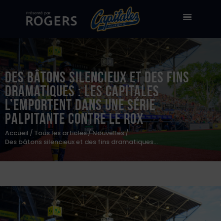
Des bâtons silencieux et des fins
Billetterie
dramatiques : les Capitales
Stade Canac
l’emportent dans une série
palpitante contre le Rox
Équipe
Accueil
Tous les articles
Nouvelles
À propos
Des bâtons silencieux et des fins dramatiques...
50/50
Boutique en ligne
Zone des fans