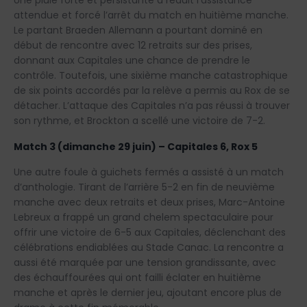
Une pluie forte et persistante a réduit l’assistance
attendue et forcé l’arrêt du match en huitième manche.
Le partant Braeden Allemann a pourtant dominé en
début de rencontre avec 12 retraits sur des prises,
donnant aux Capitales une chance de prendre le
contrôle. Toutefois, une sixième manche catastrophique
de six points accordés par la relève a permis au Rox de se
détacher. L’attaque des Capitales n’a pas réussi à trouver
son rythme, et Brockton a scellé une victoire de 7-2.
Match 3 (dimanche 29 juin) – Capitales 6, Rox 5
Une autre foule à guichets fermés a assisté à un match
d’anthologie. Tirant de l’arrière 5-2 en fin de neuvième
manche avec deux retraits et deux prises, Marc-Antoine
Lebreux a frappé un grand chelem spectaculaire pour
offrir une victoire de 6-5 aux Capitales, déclenchant des
célébrations endiablées au Stade Canac. La rencontre a
aussi été marquée par une tension grandissante, avec
des échauffourées qui ont failli éclater en huitième
manche et après le dernier jeu, ajoutant encore plus de