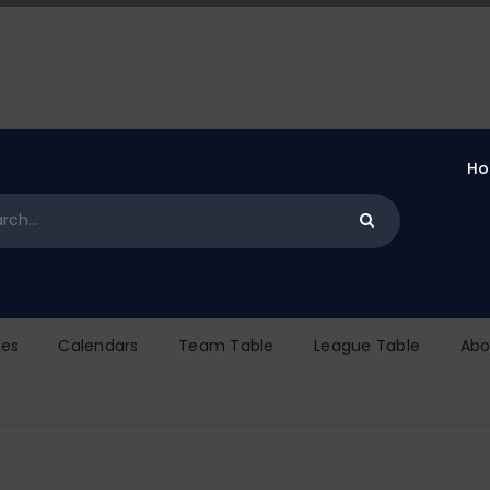
H
es
Calendars
Team Table
League Table
Abo