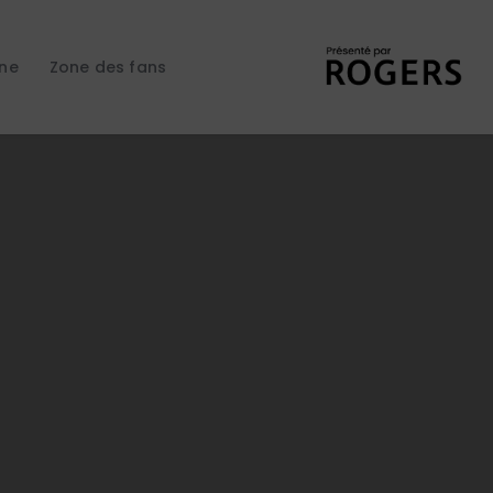
gne
Zone des fans