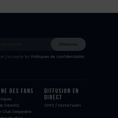
u et j'accepte les
Politiques de confidentialité
.
one Des Fans
Diffusion En
Direct
iniques
ub FanatiQ
CHYZ / HomeTeam
n Club Desjardins