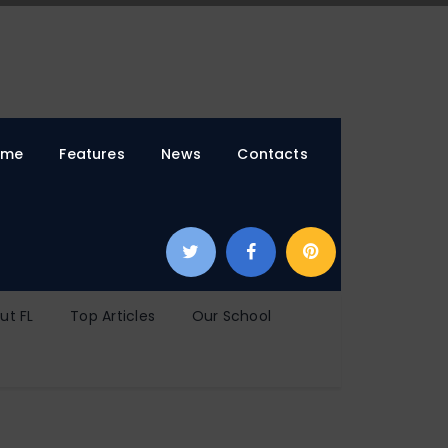
ome
Features
News
Contacts
ut FL
Top Articles
Our School