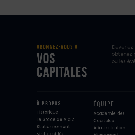
Devenez 
Abonnez-vous à
vos
obtenez p
ou les év
Capitales
À propos
Équipe
Historique
Académie des
Le Stade de A à Z
Capitales
Stationnement
Administration
Visite guidée