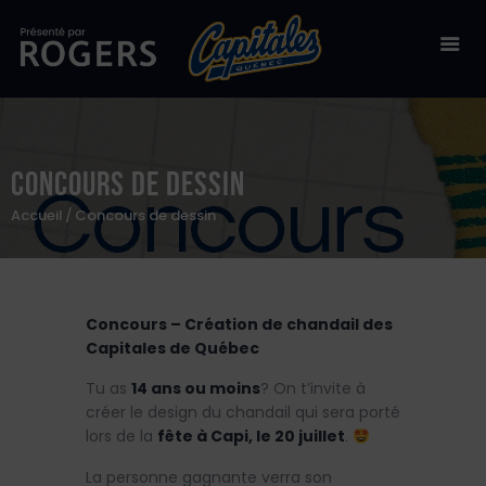
Billetterie
Concours de dessin
Stade Canac
Accueil
Concours de dessin
Équipe
À propos
Concours – Création de chandail des
50/50
Capitales de Québec
Boutique en ligne
Tu as
14 ans ou moins
? On t’invite à
créer le design du chandail qui sera porté
Zone des fans
lors de la
fête à Capi, le 20 juillet
.
La personne gagnante verra son