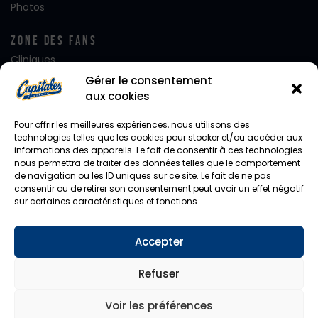
Photos
Zone Des Fans
Cliniques
Club FanatiQ
Gérer le consentement
Fan Club Desjardins
aux cookies
Équipe de rêve
Alignement – Jour de Match
Pour offrir les meilleures expériences, nous utilisons des
Journées de rêve
technologies telles que les cookies pour stocker et/ou accéder aux
informations des appareils. Le fait de consentir à ces technologies
Notre mascotte Capi
nous permettra de traiter des données telles que le comportement
Photo d’équipe
de navigation ou les ID uniques sur ce site. Le fait de ne pas
Facebook
consentir ou de retirer son consentement peut avoir un effet négatif
Instagram
sur certaines caractéristiques et fonctions.
Twitter
Accepter
Diffusion En Direct
CHYZ / HomeTeam
Refuser
Voir les préférences