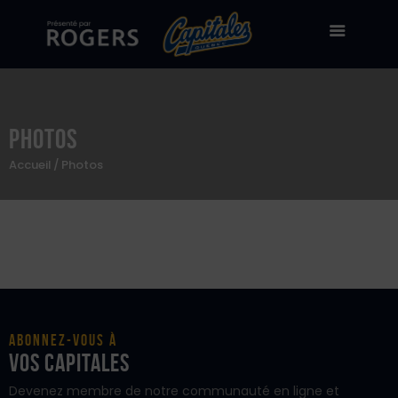
Photos
Billetterie
Accueil
Photos
Stade Canac
Équipe
À propos
50/50
Boutique en ligne
Zone des fans
Abonnez-vous à
vos Capitales
Devenez membre de notre communauté en ligne et