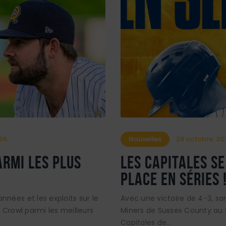
026
Nouvelles
28 octobre, 20
rmi les plus
LES CAPITALES SE
PLACE EN SÉRIES 
nées et les exploits sur le
Avec une victoire de 4-3, sam
e Crowl parmi les meilleurs
Miners de Sussex County au 
Capitales de…