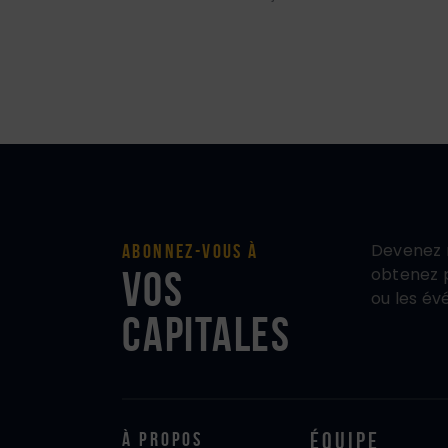
Devenez 
Abonnez-vous à
vos
obtenez p
ou les év
Capitales
À propos
Équipe