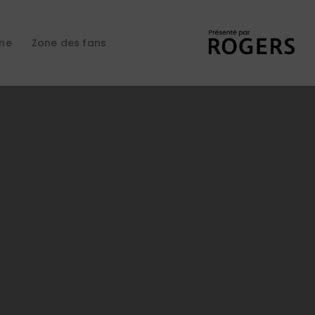
gne
Zone des fans