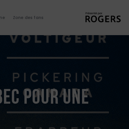
gne
Zone des fans
bec pour une