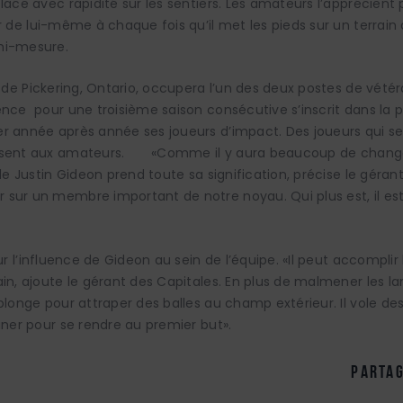
lace avec rapidité sur les sentiers. Les amateurs l’apprécient 
r de lui-même à chaque fois qu’il met les pieds sur un terrain d
mi-mesure.
e de Pickering, Ontario, occupera l’un des deux postes de vété
ence pour une troisième saison consécutive s’inscrit dans la p
r année après année ses joueurs d’impact. Des joueurs qui se
aisent aux amateurs. «Comme il y aura beaucoup de chan
 de Justin Gideon prend toute sa signification, précise le gérant
sur un membre important de notre noyau. Qui plus est, il est 
sur l’influence de Gideon au sein de l’équipe. «Il peut accompl
ain, ajoute le gérant des Capitales. En plus de malmener les l
plonge pour attraper des balles au champ extérieur. Il vole des
iner pour se rendre au premier but».
partag