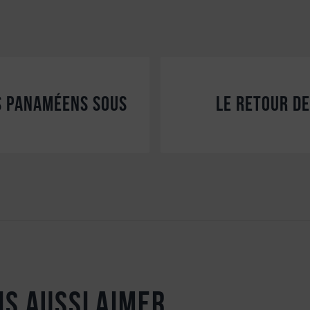
s panaméens sous
Le retour d
is aussi aimer