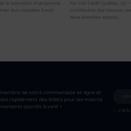
 de la formation championne,
Par Carl Tardif Québec, QC 
remier-but canadien David
contribution des lanceurs 
deux dernières saisons,…
membre de notre communauté en ligne et
lus rapidement des billets pour les matchs
énements sportifs à venir !
J'ai l