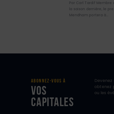
Par Carl Tardif Membre
la saison dernière, le p
Mendham portera à…
Devenez 
Abonnez-vous à
vos
obtenez p
ou les év
Capitales