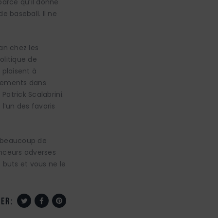
parce qu’il donne
e baseball. Il ne
ran chez les
olitique de
 plaisent à
gements dans
 Patrick Scalabrini.
l’un des favoris
ir beaucoup de
anceurs adverses
 buts et vous ne le
er: