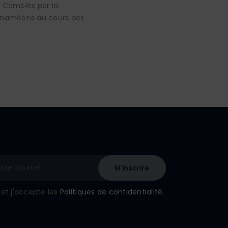
- Comblés par la
panaméens au cours des
u et j'accepte les
Politiques de confidentialité
.