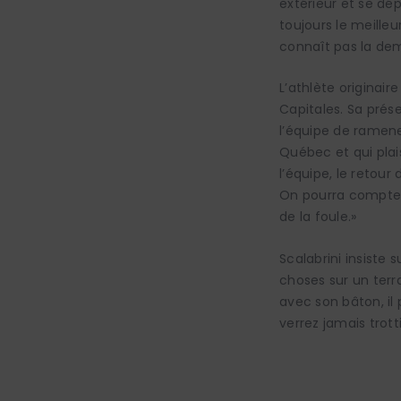
extérieur et se dép
toujours le meilleu
connaît pas la de
L’athlète originair
Capitales. Sa prés
l’équipe de ramene
Québec et qui pl
l’équipe, le retour
On pourra compter 
de la foule.»
Scalabrini insiste 
choses sur un terr
avec son bâton, il 
verrez jamais trott