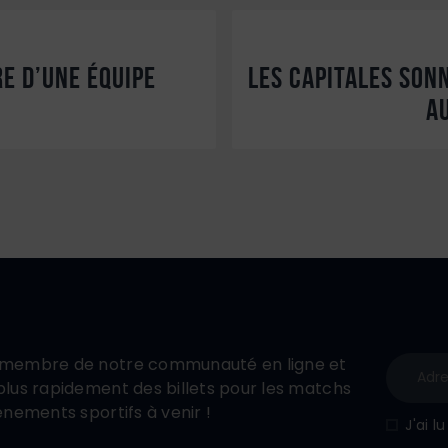
RE D’UNE ÉQUIPE
LES CAPITALES SON
A
membre de notre communauté en ligne et
lus rapidement des billets pour les matchs
énements sportifs à venir !
J'ai l