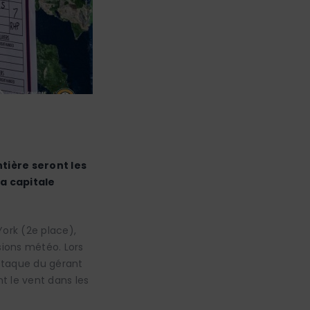
ntière seront les
a capitale
ork (2e place),
sions météo. Lors
attaque du gérant
t le vent dans les