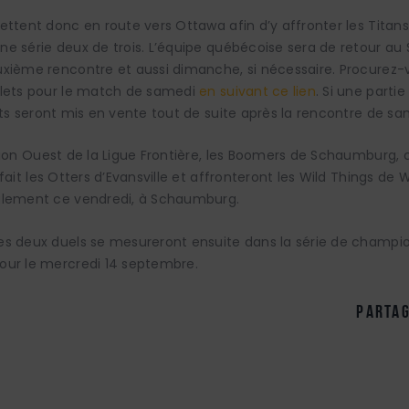
ettent donc en route vers Ottawa afin d’y affronter les Titans
e série deux de trois. L’équipe québécoise sera de retour a
uxième rencontre et aussi dimanche, si nécessaire. Procurez-
llets pour le match de samedi
en suivant ce lien
. Si une parti
ets seront mis en vente tout de suite après la rencontre de sa
sion Ouest de la Ligue Frontière, les Boomers de Schaumburg,
fait les Otters d’Evansville et affronteront les Wild Things de
alement ce vendredi, à Schaumburg.
es deux duels se mesureront ensuite dans la série de champio
our le mercredi 14 septembre.
partag