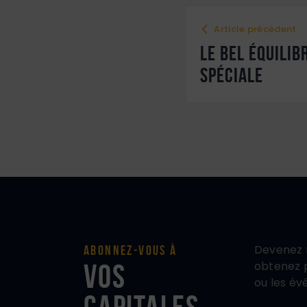
Article précédent
LE BEL ÉQUILIB
SPÉCIALE
Devenez 
Abonnez-vous à
vos
obtenez p
ou les év