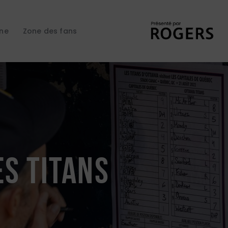
gne
Zone des fans
ES TITANS