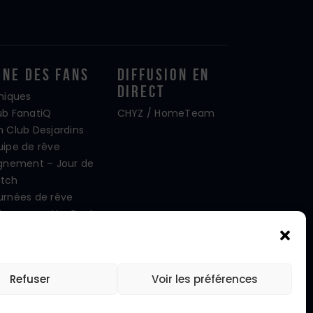
one Des Fans
Diffusion En
Direct
iniques
ub FanatiQ
CHYZ / HomeTeam
n Club Desjardins
uipe de rêve
ignement – Jour de
tch
urnées de rêve
tre mascotte Capi
oto d’équipe
cebook
stagram
Refuser
Voir les préférences
itter