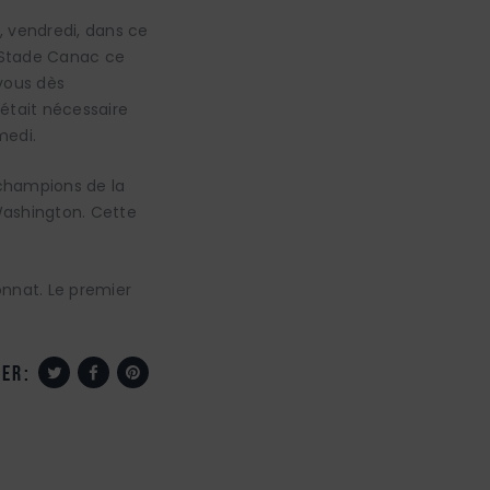
, vendredi, dans ce
u Stade Canac ce
vous dès
e était nécessaire
medi.
 champions de la
 Washington. Cette
nnat. Le premier
er: