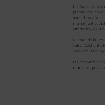
Les Capitales se m
premier match d’un
samedi pour la de
maintenant vos bi
dimanche, les bill
Du côté de la Divi
saison 2021, ont dé
série débutera ég
Les gagnants de c
match est prévu p