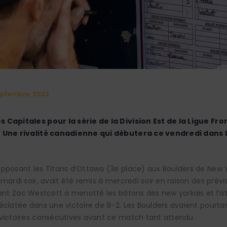
eptembre, 2022
 Capitales pour la série de la Division Est de la Ligue Fro
 Une rivalité canadienne qui débutera ce vendredi dans l
pposant les Titans d’Ottawa (3e place) aux Boulders de New Y
mardi soir, avait été remis à mercredi soir en raison des prévi
tant Zac Westcott a menotté les bâtons des new yorkais et l’
éclatée dans une victoire de 8-2. Les Boulders avaient pourtan
victoires consécutives avant ce match tant attendu.