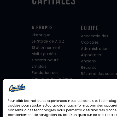
Capitales
À propos
Équipe
Historique
Académie des
Le Stade de A à Z
Capitales
Stationnement
Administration
Visite guidée
Alignement
Communauté
Anciens
Emplois
Records
Fondation des
Résumé des saison
Capitales de Québec
Transactions
Guide de la 1re visite
Familles d’accueil
aux Capitales
Ligue Frontière
Pour offrir les meilleures expériences, nous utilisons des technologi
Partenaires
cookies pour stocker et/ou accéder aux informations des appareils
Politiques internes
consentir à ces technologies nous permettra de traiter des donnée
comportement de navigation ou les ID uniques sur ce site. Le fait