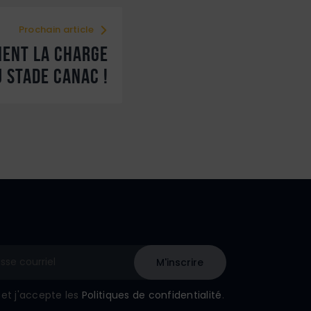
Prochain article
NENT LA CHARGE
U STADE CANAC !
u et j'accepte les
Politiques de confidentialité
.