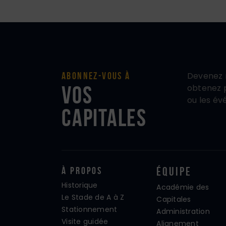
Devenez 
Abonnez-vous à
vos
obtenez p
ou les év
Capitales
À propos
Équipe
Historique
Académie des
Le Stade de A à Z
Capitales
Stationnement
Administration
Visite guidée
Alignement