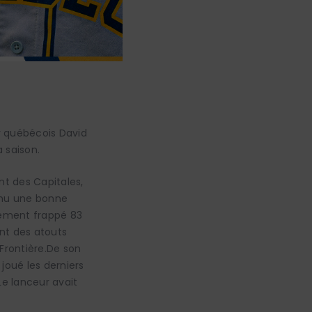
ur québécois David
 saison.
nt des Capitales,
nnu une bonne
lement frappé 83
ont des atouts
 Frontière.De son
joué les derniers
 Le lanceur avait
.