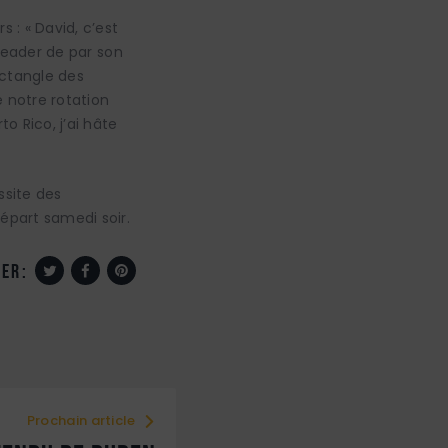
s : « David, c’est
 leader de par son
ectangle des
e notre rotation
o Rico, j’ai hâte
ssite des
épart samedi soir.
er:
Prochain article