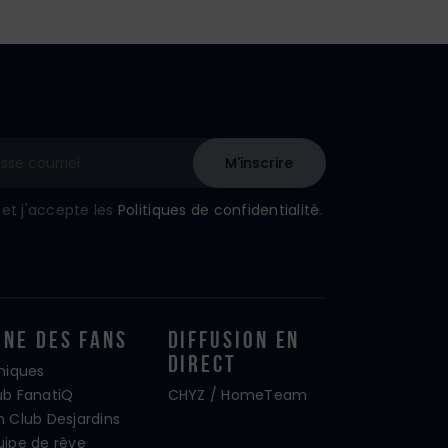
u et j'accepte les
Politiques de confidentialité
.
one Des Fans
Diffusion En
Direct
iniques
ub FanatiQ
CHYZ / HomeTeam
n Club Desjardins
uipe de rêve