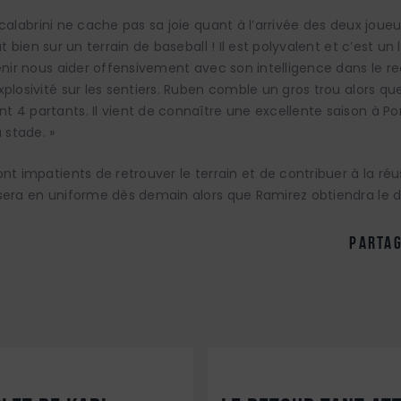
calabrini ne cache pas sa joie quant à l’arrivée des deux joueur
ut bien sur un terrain de baseball ! Il est polyvalent et c’est un
venir nous aider offensivement avec son intelligence dans le r
plosivité sur les sentiers. Ruben comble un gros trou alors qu
 4 partants. Il vient de connaître une excellente saison à Port
u stade. »
nt impatients de retrouver le terrain et de contribuer à la réu
sera en uniforme dès demain alors que Ramirez obtiendra le d
partag