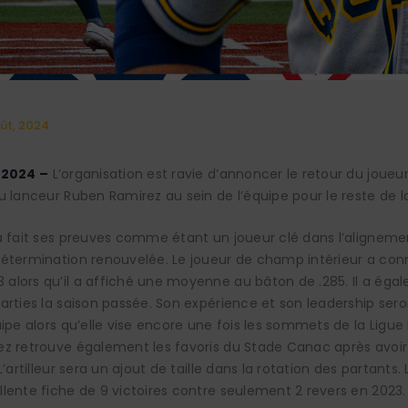
oût, 2024
 2024 –
L’organisation est ravie d’annoncer le retour du joue
u lanceur Ruben Ramirez au sein de l’équipe pour le reste de la
a fait ses preuves comme étant un joueur clé dans l’aligneme
détermination renouvelée. Le joueur de champ intérieur a co
lors qu’il a affiché une moyenne au bâton de .285. Il a éga
arties la saison passée. Son expérience et son leadership ser
ipe alors qu’elle vise encore une fois les sommets de la Ligue
z retrouve également les favoris du Stade Canac après avoir 
L’artilleur sera un ajout de taille dans la rotation des partants.
lente fiche de 9 victoires contre seulement 2 revers en 2023