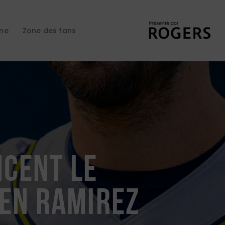
gne
Zone des fans
ncent le
ben Ramirez