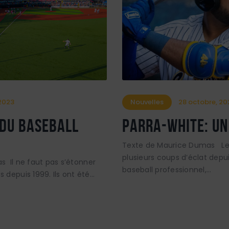
 2023
Nouvelles
28 octobre, 20
 du baseball
PARRA-WHITE: UN
Texte de Maurice Dumas Les 
plusieurs coups d’éclat depui
 ne faut pas s’étonner
baseball professionnel,…
 depuis 1999. Ils ont été…