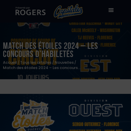
Match des étoiles 2024 – Les
Billetterie
concours d’habiletés
Stade Canac
Accueil
Tous les articles
Nouvelles
Match des étoiles 2024 – Les concours...
Équipe
À propos
50/50
Boutique en ligne
Zone des fans