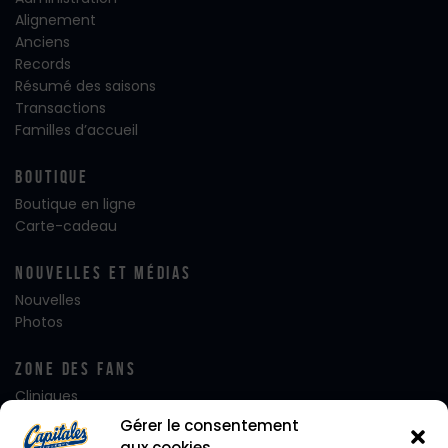
Alignement
Anciens
Records
Résumé des saisons
Transactions
Familles d’accueil
Boutique
Boutique en ligne
Carte-cadeau
Nouvelles Et Médias
Nouvelles
Photos
Zone Des Fans
Cliniques
Club FanatiQ
Gérer le consentement
Fan Club Desjardins
aux cookies