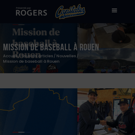
Mission de baseball à Rouen
Billetterie
Accueil
Tous les articles
Nouvelles
Stade Canac
Mission de baseball à Rouen
Équipe
À propos
50/50
Boutique en ligne
Zone des fans