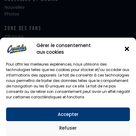
Nouvelles
Photos
Zone Des Fans
Cliniques
Club FanatiQ
Gérer le consentement
Fan Club Desjardins
aux cookies
Équipe de rêve
Alignement – Jour de Match
Pour offrir les meilleures expériences, nous utilisons des
Journées de rêve
technologies telles que les cookies pour stocker et/ou accéder aux
informations des appareils. Le fait de consentir à ces technologies
Notre mascotte Capi
nous permettra de traiter des données telles que le comportement
Photo d’équipe
de navigation ou les ID uniques sur ce site. Le fait de ne pas
Facebook
consentir ou de retirer son consentement peut avoir un effet négatif
Instagram
sur certaines caractéristiques et fonctions.
Twitter
Accepter
Diffusion En Direct
CHYZ / HomeTeam
Refuser