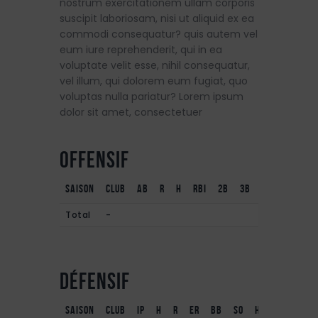
nostrum exercitationem ullam corporis
suscipit laboriosam, nisi ut aliquid ex ea
commodi consequatur? quis autem vel
eum iure reprehenderit, qui in ea
voluptate velit esse, nihil consequatur,
vel illum, qui dolorem eum fugiat, quo
voluptas nulla pariatur? Lorem ipsum
dolor sit amet, consectetuer
Offensif
Saison
Club
AB
R
H
RBI
2B
3B
HR
SB
BB
Total
-
Défensif
Saison
Club
IP
H
R
ER
BB
SO
HR
Own Goal