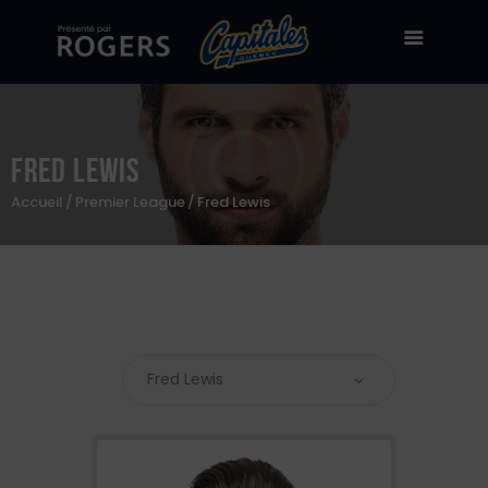
Fred Lewis
Billetterie
Accueil
Premier League
Fred Lewis
Stade Canac
Équipe
À propos
50/50
Boutique en ligne
Zone des fans