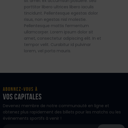
sit amet ex accumsan posuere. Sed
porttitor libero ultrices libero iaculis
tincidunt. Pellentesque egestas dolor
risus, non egestas nisl molestie.
Pellentesque mattis fermentum
ullamcorper. Lorem ipsum dolor sit
amet, consectetur adipiscing elit. In et
tempor velit. Curabitur id pulvinar
lorem, vel porta mauris.
Abonnez-vous à
vos Capitales
Devenez membre de notre communauté en ligne et
obtenez plus rapidement des billets pour les matchs ou les
événements sportifs à venir !