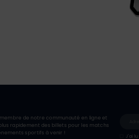
membre de notre communauté en ligne et
lus rapidement des billets pour les matchs
énements sportifs à venir !
J'ai l