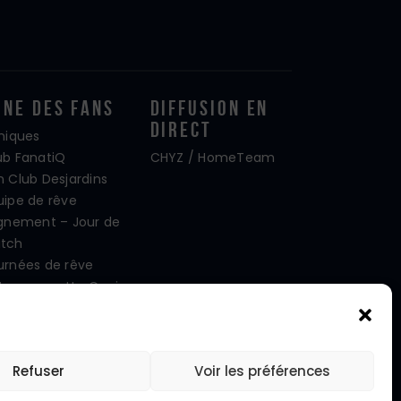
one Des Fans
Diffusion En
Direct
iniques
ub FanatiQ
CHYZ / HomeTeam
n Club Desjardins
uipe de rêve
ignement – Jour de
tch
urnées de rêve
tre mascotte Capi
oto d’équipe
cebook
stagram
Refuser
Voir les préférences
itter