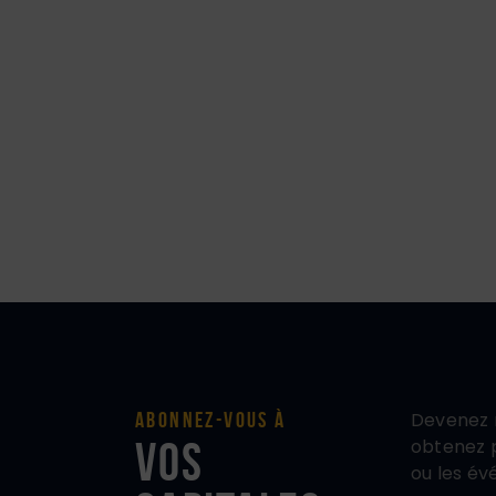
Devenez 
Abonnez-vous à
vos
obtenez p
ou les év