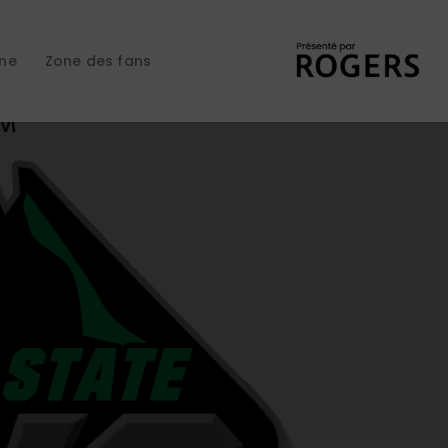
gne
Zone des fans