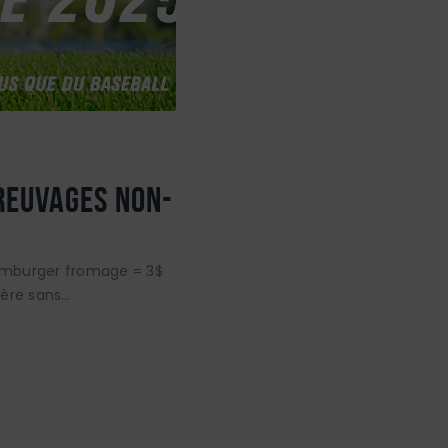
reuvages non-
mburger fromage = 3$
ière sans…