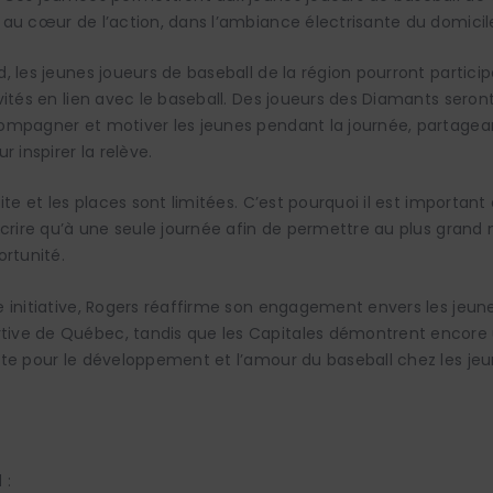
au cœur de l’action, dans l’ambiance électrisante du domicil
, les jeunes joueurs de baseball de la région pourront partici
vités en lien avec le baseball. Des joueurs des Diamants sero
mpagner et motiver les jeunes pendant la journée, partagean
r inspirer la relève.
ite et les places sont limitées. C’est pourquoi il est important
scrire qu’à une seule journée afin de permettre au plus grand
ortunité.
 initiative, Rogers réaffirme son engagement envers les jeune
ve de Québec, tandis que les Capitales démontrent encore u
te pour le développement et l’amour du baseball chez les jeun
 :