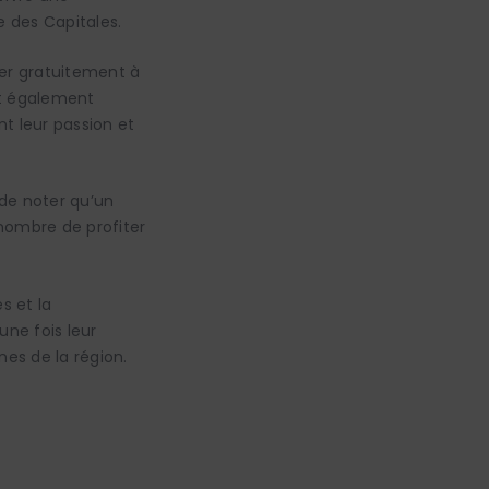
e des Capitales.
per gratuitement à
nt également
t leur passion et
 de noter qu’un
 nombre de profiter
s et la
ne fois leur
es de la région.