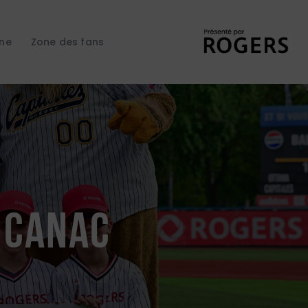
gne
Zone des fans
e Canac