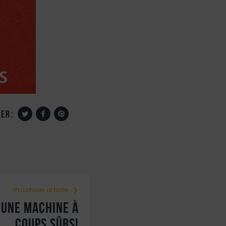
er:
Prochain article
 une machine à
coups sûrs!