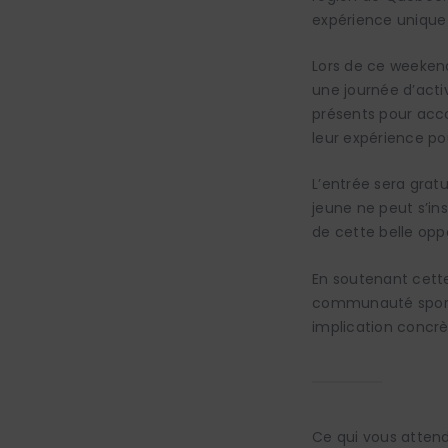
expérience unique 
Lors de ce weekend
une journée d’acti
présents pour acco
leur expérience pou
L’entrée sera gratu
jeune ne peut s’in
de cette belle opp
En soutenant cette
communauté sporti
implication concrè
Ce qui vous attend