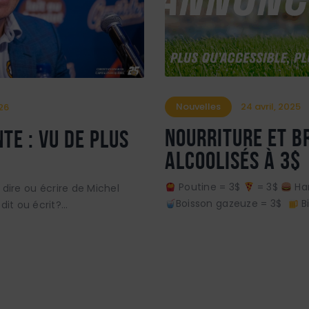
Nouvelles
24 avril, 2025
026
Nourriture et b
te : vu de plus
alcoolisés à 3$
Poutine = 3$
= 3$
Ha
ire ou écrire de Michel
Boisson gazeuze = 3$
B
dit ou écrit?…