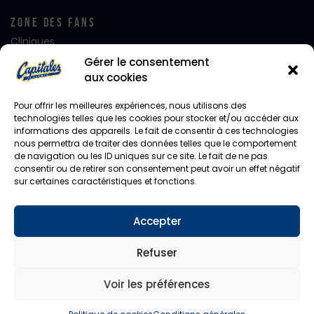
Zone Des Fans
Cliniques
Club FanatiQ
Gérer le consentement
Fan Club Desjardins
aux cookies
Équipe de rêve
Alignement – Jour de Match
Pour offrir les meilleures expériences, nous utilisons des
Journées de rêve
technologies telles que les cookies pour stocker et/ou accéder aux
informations des appareils. Le fait de consentir à ces technologies
Notre mascotte Capi
nous permettra de traiter des données telles que le comportement
Photo d’équipe
de navigation ou les ID uniques sur ce site. Le fait de ne pas
Facebook
consentir ou de retirer son consentement peut avoir un effet négatif
Instagram
sur certaines caractéristiques et fonctions.
Twitter
Accepter
Diffusion En Direct
CHYZ / HomeTeam
Refuser
Voir les préférences
Capitales de Québec
© 2026. Tous droits réservés.