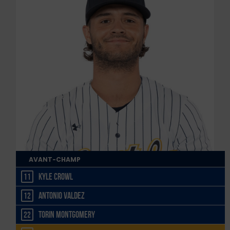
AVANT-CHAMP
Kyle Crowl
11
Antonio Valdez
12
Torin Montgomery
22