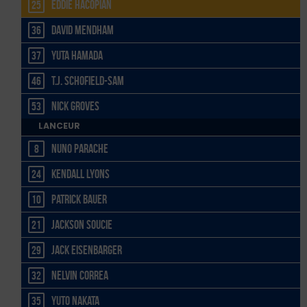
Eddie Hacopian
25
David Mendham
36
Yuta Hamada
37
T.J. Schofield-Sam
46
Nick Groves
53
LANCEUR
Nuno Parache
8
Kendall Lyons
24
Patrick Bauer
10
Jackson Soucie
21
Jack Eisenbarger
29
Nelvin Correa
32
Yuto Nakata
35