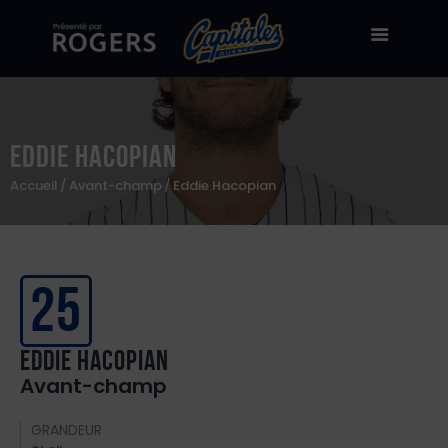
Eddie Hacopian
Billetterie
Accueil
Avant-champ
Eddie Hacopian
Stade Canac
Équipe
À propos
25
50/50
Boutique en ligne
Eddie Hacopian
Avant-champ
Zone des fans
GRANDEUR