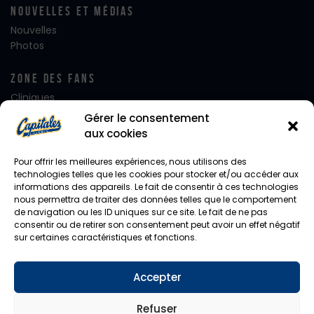
Nouvelles Et Médias
Nouvelles
Photos
Zone Des Fans
Cliniques
Club FanatiQ
Gérer le consentement
Fan Club Desjardins
aux cookies
Équipe de rêve
Alignement – Jour de Match
Pour offrir les meilleures expériences, nous utilisons des
Journées de rêve
technologies telles que les cookies pour stocker et/ou accéder aux
informations des appareils. Le fait de consentir à ces technologies
Notre mascotte Capi
nous permettra de traiter des données telles que le comportement
Photo d’équipe
de navigation ou les ID uniques sur ce site. Le fait de ne pas
Facebook
consentir ou de retirer son consentement peut avoir un effet négatif
Instagram
sur certaines caractéristiques et fonctions.
Twitter
Accepter
Diffusion En Direct
CHYZ / HomeTeam
Refuser