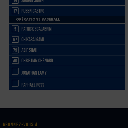
Jordan Smith
14
Ruben Castro
17
OPÉRATIONS BASEBALL
Patrick Scalabrini
5
Chikara Igami
67
Asif Shah
79
Christian Chénard
40
Jonathan Lamy
Raphael Ross
Abonnez-vous à