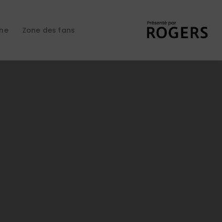
gne
Zone des fans