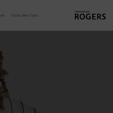
gne
Zone des fans