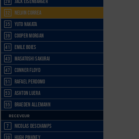
Jack Eisenbarger
29
Nelvin Correa
32
Yuto Nakata
35
Cooper Morgan
39
Emile Boies
41
Masatoshi Sakurai
43
Conner Floyd
47
Rafael Perdomo
51
Ashton Luera
53
Braeden Allemann
55
RECEVEUR
Nicolas Deschamps
7
Hugh Pinkney
30