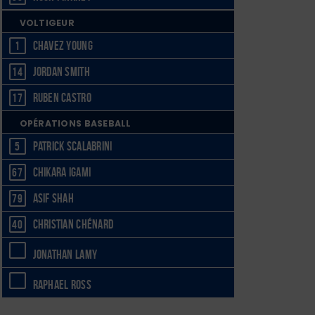
VOLTIGEUR
Chavez Young
1
Jordan Smith
14
Ruben Castro
17
OPÉRATIONS BASEBALL
Patrick Scalabrini
5
Chikara Igami
67
Asif Shah
79
Christian Chénard
40
Jonathan Lamy
Raphael Ross