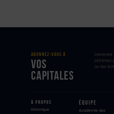
Devenez 
Abonnez-vous à
vos
obtenez p
ou les év
Capitales
À propos
Équipe
Historique
Académie des