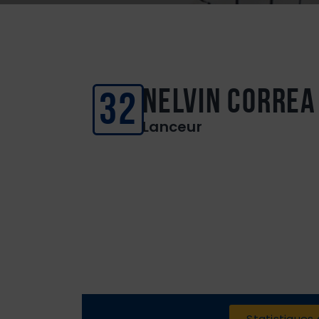
Nelvin Correa
32
Lanceur
Statistiques