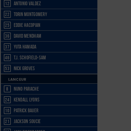
Antonio Valdez
12
Torin Montgomery
22
Eddie Hacopian
25
David Mendham
36
Yuta Hamada
37
T.J. Schofield-Sam
46
Nick Groves
53
LANCEUR
Nuno Parache
8
Kendall Lyons
24
Patrick Bauer
10
Jackson Soucie
21