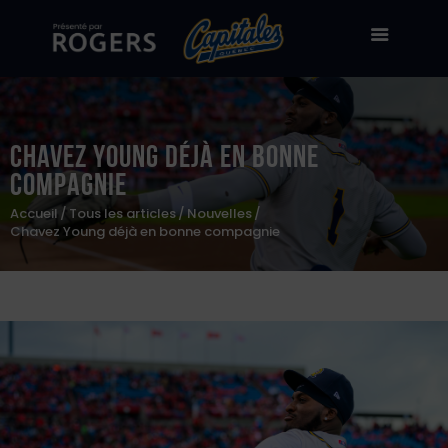
Chavez Young déjà en bonne
Billetterie
compagnie
Stade Canac
Accueil
Tous les articles
Nouvelles
Chavez Young déjà en bonne compagnie
Équipe
À propos
50/50
Boutique en ligne
Zone des fans