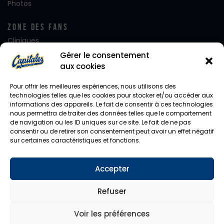
Photos
Zone Des Fans
Cliniques
Club FanatiQ
Gérer le consentement
Fan Club Desjardins
aux cookies
Équipe de rêve
Alignement – Jour de Match
Pour offrir les meilleures expériences, nous utilisons des
Journées de rêve
technologies telles que les cookies pour stocker et/ou accéder aux
informations des appareils. Le fait de consentir à ces technologies
Notre mascotte Capi
nous permettra de traiter des données telles que le comportement
Photo d’équipe
de navigation ou les ID uniques sur ce site. Le fait de ne pas
Facebook
consentir ou de retirer son consentement peut avoir un effet négatif
Instagram
sur certaines caractéristiques et fonctions.
Twitter
Accepter
Diffusion En Direct
CHYZ / HomeTeam
Refuser
Voir les préférences