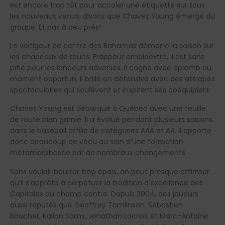
est encore trop tôt pour accoler une étiquette sur tous
les nouveaux venus, disons que Chavez Young émerge du
groupe. Et pas à peu près!
Le voltigeur de centre des Bahamas démarre la saison sur
les chapeaux de roues. Frappeur ambidextre, il est sans
pitié pour les lanceurs adverses. Il cogne avec aplomb au
moment opportun. Il brille en défensive avec des attrapés
spectaculaires qui soulèvent et inspirent ses coéquipiers.
Chavez Young est débarqué à Québec avec une feuille
de route bien garnie. Il a évolué pendant plusieurs saisons
dans le baseball affilié de catégories AAA et AA. Il apporte
donc beaucoup de vécu au sein d’une formation
métamorphosée par de nombreux changements.
Sans vouloir beurrer trop épais, on peut presque affirmer
qu’il s’apprête à perpétuer la tradition d’excellence des
Capitales au champ centre. Depuis 2004, des joueurs
aussi réputés que Geoffrey Tomlinson, Sébastien
Boucher, Kalian Sams, Jonathan Lacroix et Marc-Antoine