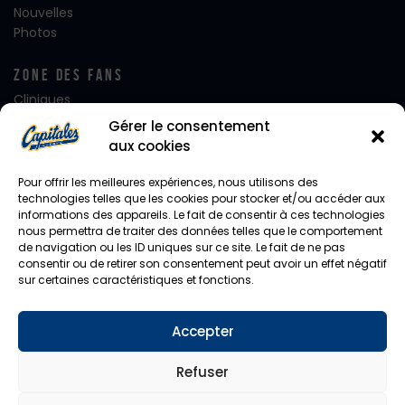
Nouvelles
Photos
Zone Des Fans
Cliniques
Club FanatiQ
Gérer le consentement
Fan Club Desjardins
aux cookies
Équipe de rêve
Alignement – Jour de Match
Pour offrir les meilleures expériences, nous utilisons des
Journées de rêve
technologies telles que les cookies pour stocker et/ou accéder aux
informations des appareils. Le fait de consentir à ces technologies
Notre mascotte Capi
nous permettra de traiter des données telles que le comportement
Photo d’équipe
de navigation ou les ID uniques sur ce site. Le fait de ne pas
Facebook
consentir ou de retirer son consentement peut avoir un effet négatif
Instagram
sur certaines caractéristiques et fonctions.
Twitter
Accepter
Diffusion En Direct
CHYZ / HomeTeam
Refuser